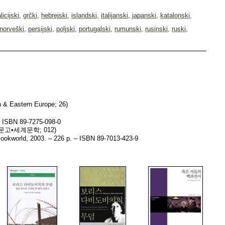
licijski
,
grčki
,
hebrejski
,
islandski
,
italijanski
,
japanski
,
katalonski
,
norveški
,
persijski
,
poljski
,
portugalski
,
rumunski
,
rusinski
,
ruski
,
n & Eastern Europe; 26)
–
ISBN
89-7275-098-0
문고
•
세계문학
; 012)
ookworld
, 2003. – 226
p
. –
ISBN
89-7013-423-9