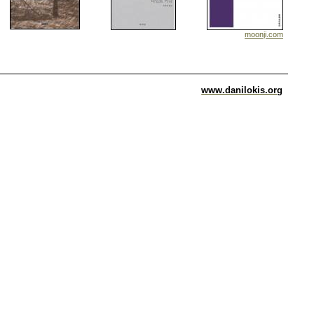
moonji.com
www.danilokis.org