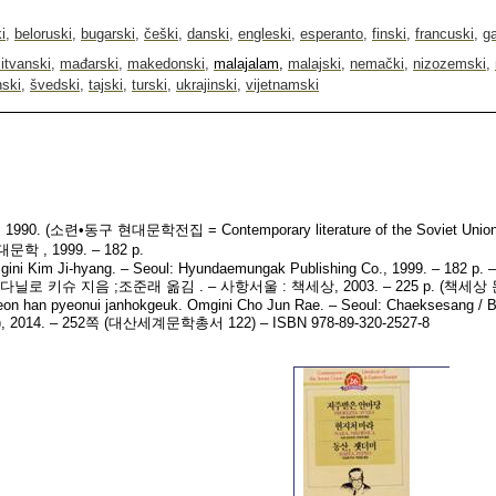
i
,
beloruski
,
bugarski
,
češki
,
danski
,
engleski
,
esperanto
,
finski
,
francuski
,
ga
litvanski
,
mađarski
,
makedonski
,
malajalam
,
malajski
,
nemački
,
nizozemski
,
ski
,
švedski
,
tajski
,
turski
,
ukrajinski
,
vijetnamski
, 1990.
(
소련
•
동구
현대문학전집
= Contemporary literature of the Soviet Unio
대문학
, 1999. – 182 p.
ini Kim Ji-hyang. –
Seoul
:
Hyundaemungak
Publishing
Co
., 1999. – 182
p
. 
/
다닐로
키슈
지음
;
조준래
옮김
. –
사항서울
:
책세상
, 2003. – 225 p. (
책세상
eon
han
pyeonui
janhokgeuk
.
Omgini
Cho
Jun
Rae
. –
Seoul
:
Chaeksesang
/
B
, 2014. – 252
쪽
(
대산세계문학총서
122)
–
ISBN 978-89-320-2527-8