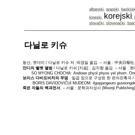
albanski
,
arapski
,
baskijsk
korejski
kineski
,
,
slovački
,
slovenački
,
špan
다닐로 키슈
동산
,
잿더미
/
다닐로
키슈
저
;
박경일
옮김
. –
서울
:
中央日報社
안디의
벨벳
앨범
/
다닐로
키쉬
[
지음
] ;
김지향
옮김
. –
서울
:
현
SO
MYONG
CHOCHA
:
Andowo
phyol
phyos
yel
phom
.
Omg
보리스
다비도비치의
무덤
:
일곱
장으로
구성된
한
편의잔혹극
BORIS
DAVIDOVI
Č
UI
MUDEOM
:
ilgopjangeuro
guseongd
죽은
자들의
백과전서
.
–
서울
:
문학과지성사
(Moonji Publishing)