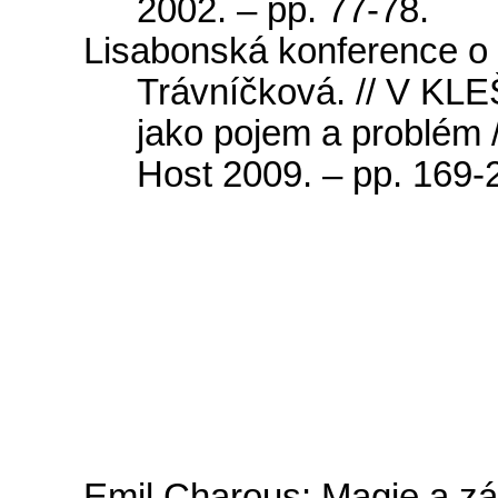
2002.
–
pp
. 77-78.
Lisabonská konference o l
Trávníčková. // V KL
jako pojem a problém 
Host 2009. –
pp
. 169-
Emil
Charous
:
Magie
a
z