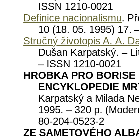
ISSN
1210-0021
Definice
nacionalismu
.
P
ř
10 (18. 05. 1995) 17.
Stru
č
n
ý ž
ivotopis
A
.
A
.
Da
Du
š
an
Karpatsk
ý. –
Li
–
ISSN
1210-0021
HROBKA
PRO
BORISE
ENCYKLOPEDIE
MR
Karpatsk
ý
a
Milada
N
1995. – 320
p
. (
Moder
80-204-0523-2
ZE SAMETOVÉHO ALB