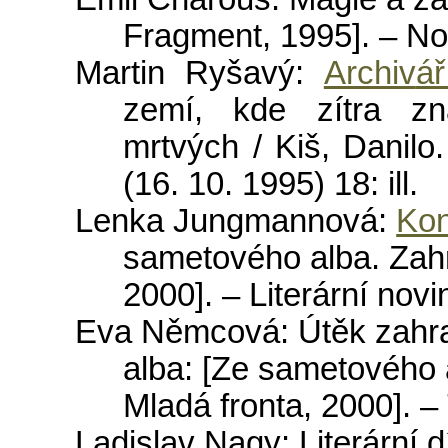
Fragment
, 1995]. –
No
Martin
Ry
š
av
ý:
Archiv
á
zem
í,
kde
z
í
tra
zn
mrtv
ý
ch
/
Ki
š,
Danilo
(16. 10. 1995) 18:
ill
.
Lenka
Jungmannov
á:
Ko
sametov
é
ho
alba
.
Zah
2000]. –
Liter
á
rn
í
novi
Eva
N
ě
mcov
á: Ú
t
ě
k
zahr
alba
: [
Ze
sametov
é
ho
Mlad
á
fronta
, 2000]. –
Ladislav
Nagy
:
Liter
á
rn
í
d