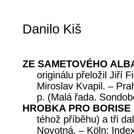
Danilo
Kiš
ZE SAMETOVÉHO ALB
originálu přeložil Jiří
Miroslav Kvapil. – Pr
p. (Malá řada. Sondob
HROBKA PRO BORISE 
téhož příběhu) a tři d
Novotná. – Köln: Index