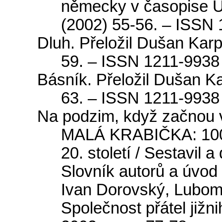
n
ě
mecky
v
č
asopise
U
(2002) 55-56.
–
ISSN
Dluh
.
P
ř
elo
ž
il
Du
š
an
Karp
59.
–
ISSN
1211-9938
B
á
sn
í
k
.
P
ř
elo
ž
il
Du
š
an
Ka
63.
–
ISSN
1211-9938
Na
podzim
,
kdy
ž
za
č
nou
MAL
Á
KRABI
Č
KA
: 1
20.
stolet
í /
Sestavil
a
Slovn
í
k
autor
ů
a
ú
v
o
Ivan
Dorovsk
ý,
Lubo
Společnost přátel jižn