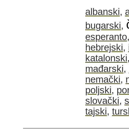
albanski
,
bugarski
,
esperanto
hebrejski
,
katalonski
mađarski
,
nemački
,
poljski
,
po
slovački
,
s
tajski
,
turs