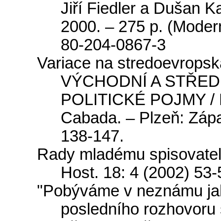
Jiří Fiedler a Dušan K
2000. – 275 p. (Modern
80
-
204-0867-3
Variace
na
stredoevropsk
VÝCHODNÍ A STŘED
POLITICKÉ POJMY / E
Cabada. – Plze
ň
:
Z
á
p
138-147.
Rady
mlad
é
mu
spisovatel
Host
. 18: 4 (2002) 53-
"
Pob
ý
v
á
me
v
nezn
á
mu
j
posledn
í
ho
rozhovoru