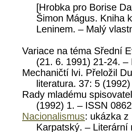
[Hrobka pro Borise Dav
Šimon Mágus. Kniha k
Leninem. – Malý vlastn
Variace
na
t
é
ma
S
ř
edn
í
E
(21. 6. 1991) 21-24.
–
Mechani
č
t
í
lvi
.
P
ř
elo
ž
il
D
literatura
. 37: 5 (1992)
Rady
mlad
é
mu
spisovatel
(1992) 1.
–
ISSN
0862
Nacionalismus
:
uk
á
zka
z
Karpatsk
ý. –
Liter
á
rn
í