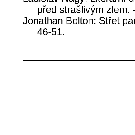
p
ř
ed
stra
š
liv
ý
m
zlem
.
Jonathan
Bolton
:
St
ř
et
p
46-51.