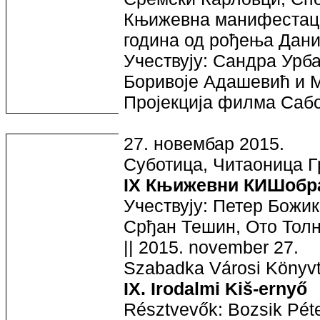
Књижевна манифестац
година од рођења Дан
Учествују:
Сандра Урба
Боривоје Адашевић и 
Пројекција филма Сабо
27. новембар 2015.
Суботица, Читаоница Г
IX Књижевни КИШобр
Учествују: Петер Божик
Срђан Тешин, Ото Толн
|| 2015. november 27.
Szabadka Városi Könyvt
IX. Irodalmi Kiš-ernyő
Résztvevők: Bozsik Péte