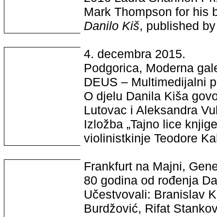
Mark Thompson for his 
Danilo Kiš
, published by
4. decembra 2015.
Podgorica, Moderna gale
DEUS – Multimedijalni p
O djelu Danila Kiša gov
Lutovac i Aleksandra Vu
Izložba „Tajno lice knjig
violinistkinje Teodore Ka
Frankfurt na Majni, Gen
80 godina od rođenja Da
Učestvovali: Branislav 
Burdžović, Rifat Stankov