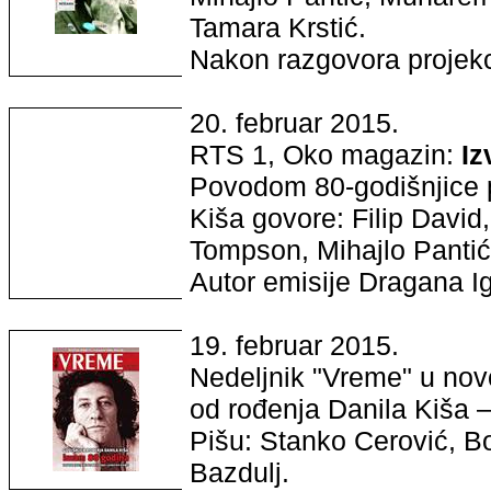
Tamara Krstić.
Nakon razgovora projekc
20. februar 2015.
RTS 1, Oko magazin:
Iz
Povodom 80-godišnjice pi
Kiša govore: Filip David
Tompson, Mihajlo Pantić
Autor emisije Dragana Ig
19. februar 2015.
Nedeljnik "Vreme" u no
od rođenja Danila Kiša 
Pišu: Stanko Cerović, 
Bazdulj.