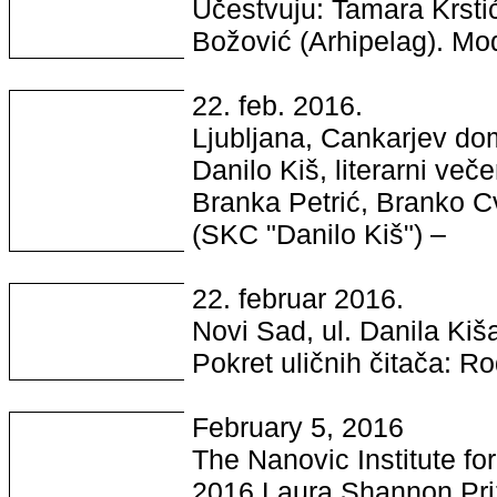
Učestvuju: Tamara Krstić
Božović (Arhipelag). Mo
22. feb. 2016.
Ljubljana, Cankarjev do
Danilo Kiš, literarni veče
Branka Petrić, Branko Cv
(SKC "Danilo Kiš") –
22. februar 2016.
Novi Sad, ul. Danila Kiš
Pokret uličnih čitača: 
February 5, 2016
The Nanovic Institute f
2016 Laura Shannon Pri