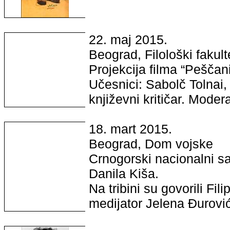
22. maj 2015.
Beograd, Filološki fakult
Projekcija filma “Peščani
Učesnici: Sabolč Tolnai, r
književni kritičar. Mode
18. mart 2015.
Beograd, Dom vojske
Crnogorski nacionalni sa
Danila Kiša.
Na tribini su govorili Fil
medijator Jelena Đurović