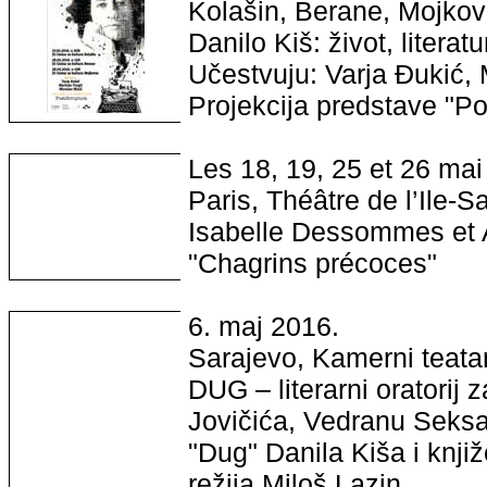
Kolašin, Berane, Mojkov
Danilo Kiš: život, literatu
Učestvuju: Varja Đukić, 
Projekcija predstave "P
Les 18, 19, 25 et 26 ma
Paris, Théâtre de l’Ile-S
Isabelle Dessommes et A
"Chagrins précoces"
6. maj 2016.
Sarajevo, Kamerni teata
DUG – literarni oratorij
Jovičića, Vedranu Seksan
"Dug" Danila Kiša i knji
režija Miloš Lazin