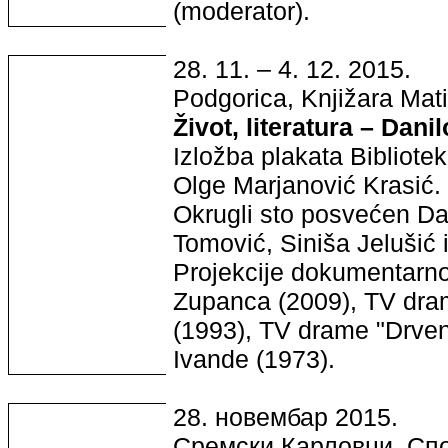
(moderator).
28. 11. – 4. 12. 2015.
Podgorica, Knjižara Mat
Život, literatura – Dani
Izložba plakata Bibliote
Olge Marjanović Krasić.
Okrugli sto posvećen Dan
Tomović, Siniša Jelušić 
Projekcije dokumentarn
Zupanca (2009), TV dram
(1993), TV drame "Drven
Ivande (1973).
28. новембар 2015.
Сремски Карловци, Спо