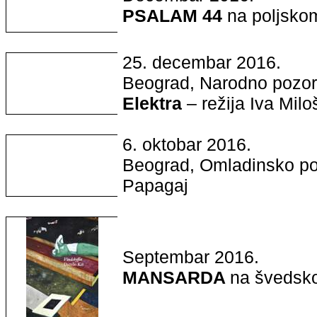
PSALAM 44
na poljsko
25. decembar 2016.
Beograd, Narodno pozori
Elektra
– režija Iva Milo
6. oktobar 2016.
Beograd, Omladinsko po
Papagaj
Septembar 2016.
MANSARDA
na švedsk