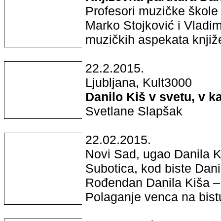
Profesori muzičke škole 
Marko Stojković i Vladim
muzičkih aspekata knjiž
22.2.2015.
Ljubljana, Kult3000
Danilo Kiš v svetu, v ka
Svetlane Slapšak
22.02.2015.
Novi Sad, ugao Danila Ki
Subotica, kod biste Dani
Rođendan Danila Kiša – 
Polaganje venca na bist