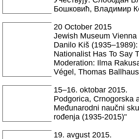
Бошковић, Владимир К
20 October 2015
Jewish Museum Vienna
Danilo Kiš (1935–1989):
Nationalist Has To Say 
Moderation: Ilma Rakusa
Végel, Thomas Ballhaus
15–16. oktobar 2015.
Podgorica, Crnogorska a
Međunarodni naučni sku
rođenja (1935-2015)"
19. avgust 2015.