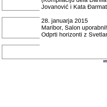
Jovanović i Kata Đarmat
28. januarja 2015
Maribor, Salon uporabni
Odprti horizonti z Svetla
ww