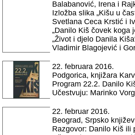
Balabanović, Irena i Raj
Izložba slika „Kišu u ča
Svetlana Ceca Krstić i I
„Danilo Kiš čovek koga 
„Život i djelo Danila Kiš
Vladimir Blagojević i Go
22. februara 2016.
Podgorica, knjižara Karv
Program 22.2. Danilo Ki
Učestvuju: Marinko Vorgi
22. februar 2016.
Beograd, Srpsko književ
Razgovor: Danilo Kiš ili