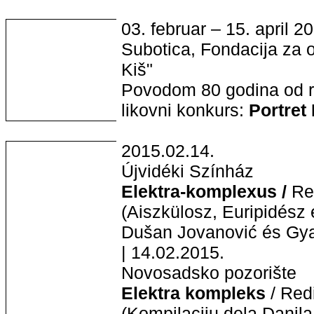
03. februar – 15. april 2
Subotica, Fondacija za o
Kiš"
Povodom 80 godina od ro
likovni konkurs:
Portret
2015.02.14.
Újvidéki Színház
Elektra-komplexus /
Ren
(Aiszkülosz, Euripidész 
Dušan Jovanović és Gya
| 14.02.2015.
Novosadsko pozorište
Elektra kompleks
/ Red
(Kompilaciju dela Danila