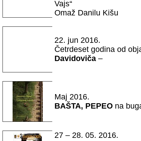
Vajs“
Omaž Danilu Kišu
22. jun 2016.
Četrdeset godina od obj
Davidoviča
–
Maj 2016.
BAŠTA, PEPEO
na bug
27 – 28. 05. 2016.