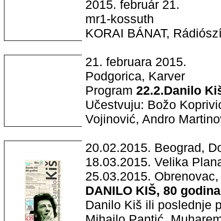
2015. február 21.
mr1-kossuth
KORAI BÁNAT, Rádiósz
21. februara 2015.
Podgorica, Karver
Program
22.2.Danilo K
Učestvuju: Božo Koprivi
Vojinović, Andro Martinov
20.02.2015. Beograd, D
18.03.2015. Velika Plan
25.03.2015. Obrenovac, 
DANILO KIŠ, 80 godina
Danilo Kiš ili poslednje
Mihajlo Pantić, Muharem