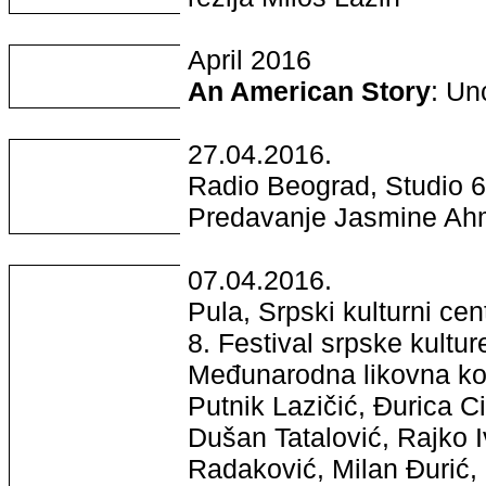
April 2016
An American Story
: Un
27.04.2016.
Radio Beograd, Studio 
Predavanje Jasmine Ahme
07.04.2016.
Pula, Srpski kulturni cent
8. Festival srpske kulture
Međunarodna likovna kolo
Putnik Lazičić, Đurica C
Dušan Tatalović, Rajko 
Radaković, Milan Đurić,