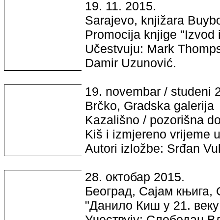
19. 11. 2015.
Sarajevo, knjižara Buyb
Promocija knjige "Izvod i
Učestvuju: Mark Thomps
Damir Uzunović.
19. novembar / studeni 
Brčko, Gradska galerija
Kazališno / pozorišna d
Kiš i izmjereno vrijeme u
Autori izložbe: Srđan Vu
28. октобар 2015.
Београд, Сајам књига,
"Данило Киш у 21. веку 
Учествују: Слободан В