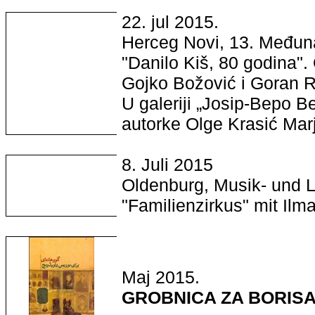
22. jul 2015.
Herceg Novi, 13. Međuna
"Danilo Kiš, 80 godina". 
Gojko Božović i Goran R
U galeriji „Josip-Bepo B
autorke Olge Krasić Mar
8. Juli 2015
Oldenburg, Musik- und L
"Familienzirkus" mit Il
Maj 2015.
GROBNICA ZA BORISA